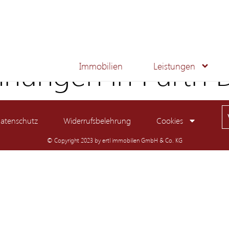
hnungen in Fürth
Immobilien
Leistungen
atenschutz
Widerrufsbelehrung
Cookies
© Copyright 2023 by ertl immobilien GmbH & Co. KG