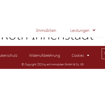
Roth Innenstadt
Immobilien
Leistungen
atenschutz
Widerrufsbelehrung
Cookies
© Copyright 2023 by ertl immobilien GmbH & Co. KG