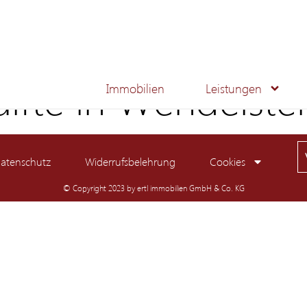
fte in Wendelste
Immobilien
Leistungen
atenschutz
Widerrufsbelehrung
Cookies
© Copyright 2023 by ertl immobilien GmbH & Co. KG